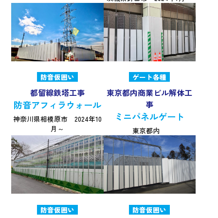
防音仮囲い
ゲート各種
都留線鉄塔工事
東京都内商業ビル解体工
防音アフィラウォール
事
ミニパネルゲート
神奈川県相模原市 2024年10
月～
東京都内
防音仮囲い
防音仮囲い