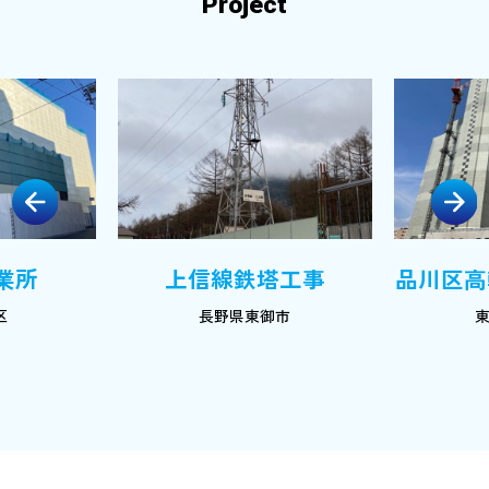
Project
Previous
Next
業所
上信線鉄塔工事
品川区高
区
長野県東御市