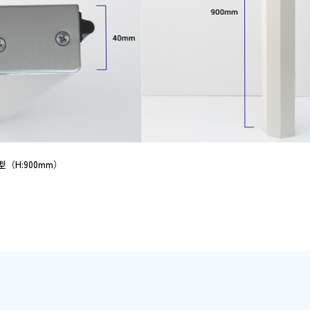
（H:900mm）