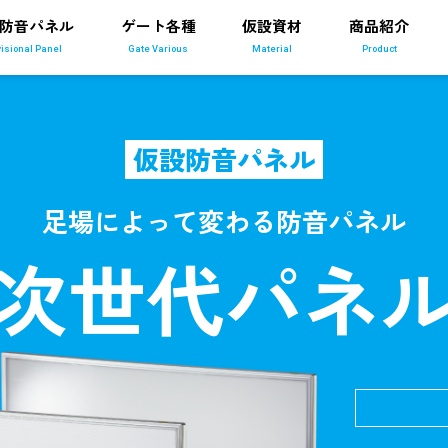
防音パネル
ゲート各種
仮設資材
商品紹介
visional Panel
Gate Various
Material
Product
仮設防音パネル
足場によって変わる防音パネル
次世代パネ