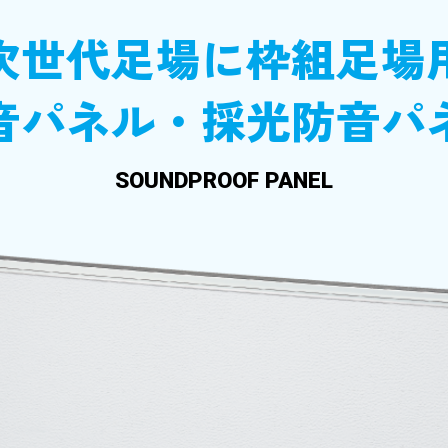
次世代足場に
枠組足場
音パネル・採光防音パ
SOUNDPROOF PANEL