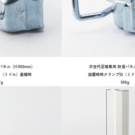
ネル（H:900mm）
次世代足場専用 防音パネル
3（ミドル）直線用
設置時用クランプ53（ミ
7g
599g