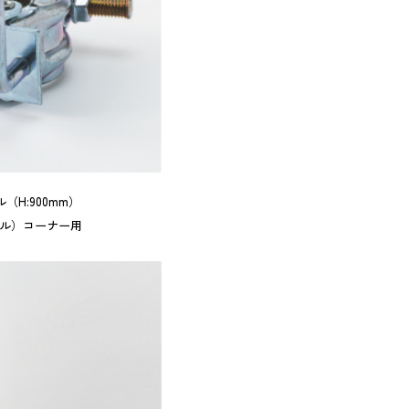
（H:900mm）
ドル）コーナー用